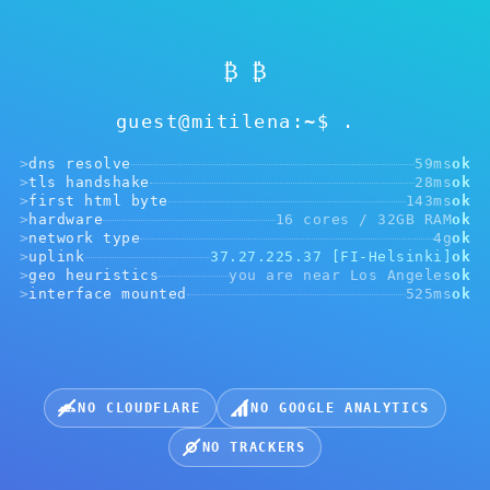
アドレスが選択されていません
₿ ₿
受け取る暗号資産を選択：
guest@mitilena:~$
>
dns resolve
59ms
ok
>
tls handshake
28ms
ok
>
first html byte
143ms
ok
>
hardware
16 cores / 32GB RAM
ok
USDT, BEP20
USDT, ERC20
USDT, TRC20
>
network type
4g
ok
>
uplink
37.27.225.37 [FI-Helsinki]
ok
>
geo heuristics
you are near Los Angeles
ok
>
interface mounted
525ms
ok
BTC, Bitcoin
VMT, Mitilena
TRX, Tron
NO CLOUDFLARE
NO GOOGLE ANALYTICS
+
さらに多くのトークンから選択
NO TRACKERS