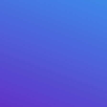
QRコードを生成
フィアット通貨で請求しても、受け取りは常に暗号通貨
です。
ここで支払い請求書を作成し、QRコードを取得して支
払者に見せることができます。または友人にこの請求の
支払いリンクを送れます。現在、暗号通貨で請求を発行
できます。購入者は Tron ブロックチェーン上の米ド
ル、または Mitilena Pay の内部残高で請求を支払えま
す。